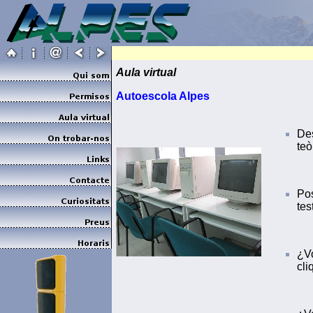
Aula virtual
Autoescola Alpes
Des
teò
Pos
tes
¿Vo
cli