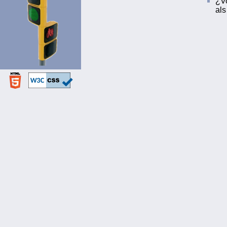
¿Vo
als