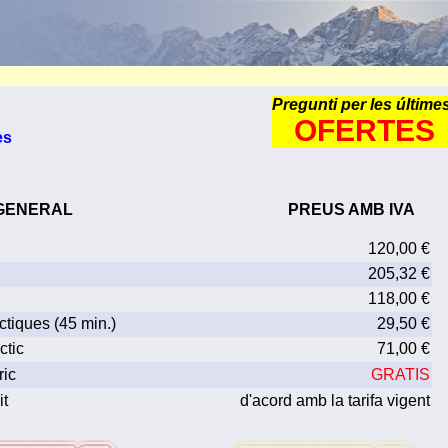
Pregunti per les últime
OFERTES
es
 GENERAL
PREUS AMB IVA
120,00 €
205,32 €
118,00 €
ctiques (45 min.)
29,50 €
ctic
71,00 €
ric
GRATIS
it
d'acord amb la tarifa vigent