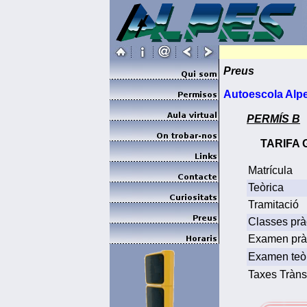
Preus
Autoescola Alp
PERMÍS B
TARIFA
Matrícula
Teòrica
Tramitació
Classes prà
Examen prà
Examen teò
Taxes Tràns