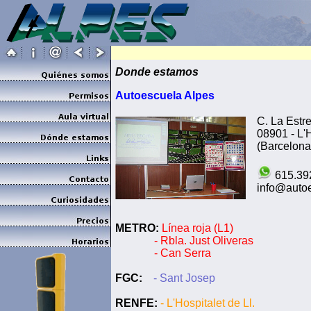
Donde estamos
Autoescuela Alpes
C. La Estre
08901 - L'H
(Barcelona
615.39
info@autoe
METRO:
Línea roja (L1)
- Rbla. Just Oliveras
- Can Serra
FGC:
- Sant Josep
RENFE:
- L'Hospitalet de Ll.