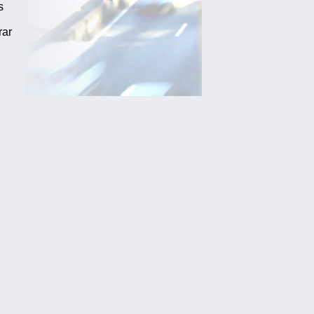
s
rar