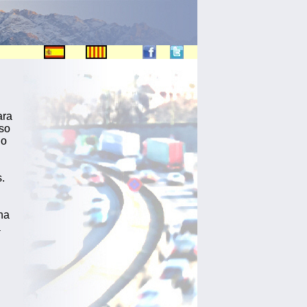
ara
eso
do
.
na
a